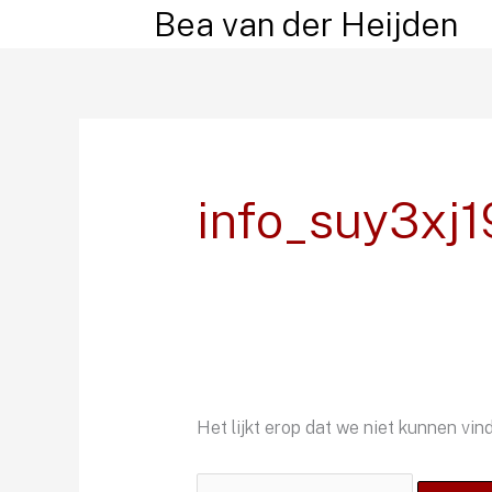
Ga
Bea van der Heijden
naar
de
inhoud
info_suy3xj1
Het lijkt erop dat we niet kunnen vin
Zoek