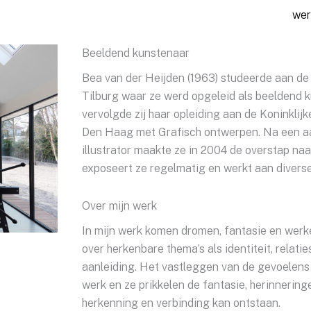
wer
Beeldend kunstenaar
Bea van der Heijden (1963) studeerde aan d
Tilburg waar ze werd opgeleid als beeldend
vervolgde zij haar opleiding aan de Koninkli
Den Haag met Grafisch ontwerpen. Na een aan
illustrator maakte ze in 2004 de overstap n
exposeert ze regelmatig en werkt aan diverse
Over mijn werk
In mijn werk komen dromen, fantasie en werkel
over herkenbare thema’s als identiteit, relati
aanleiding. Het vastleggen van de gevoelens b
werk en ze prikkelen de fantasie, herinnering
herkenning en verbinding kan ontstaan.