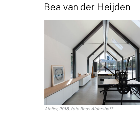
Ga
Bea van der Heijden
naar
de
inhoud
Atelier, 2018, foto Roos Aldershoff