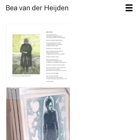
Ga
Bea van der Heijden
naar
de
inhoud