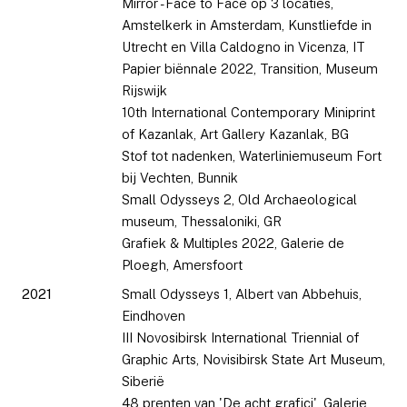
Mirror - Face to Face op 3 locaties,
Amstelkerk in Amsterdam, Kunstliefde in
Utrecht en Villa Caldogno in Vicenza, IT
Papier biënnale 2022, Transition, Museum
Rijswijk
10th International Contemporary Miniprint
of Kazanlak, Art Gallery Kazanlak, BG
Stof tot nadenken, Waterliniemuseum Fort
bij Vechten, Bunnik
Small Odysseys 2, Old Archaeological
museum, Thessaloniki, GR
Grafiek & Multiples 2022, Galerie de
Ploegh, Amersfoort
2021
Small Odysseys 1, Albert van Abbehuis,
Eindhoven
III Novosibirsk International Triennial of
Graphic Arts, Novisibirsk State Art Museum,
Siberië
48 prenten van 'De acht grafici', Galerie