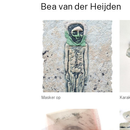
Ga
Bea van der Heijden
naar
de
inhoud
Masker op
Karak