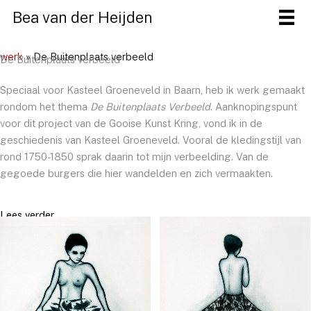
Ga
Bea van der Heijden
naar
de
werk
» De Buitenplaats verbeeld
inhoud
De Buitenplaats verbeeld
Speciaal voor Kasteel Groeneveld in Baarn, heb ik werk gemaakt
rondom het thema
De Buitenplaats Verbeeld
. Aanknopingspunt
voor dit project van de Gooise Kunst Kring, vond ik in de
geschiedenis van Kasteel Groeneveld. Vooral de kledingstijl van
rond 1750-1850 sprak daarin tot mijn verbeelding. Van de
gegoede burgers die hier wandelden en zich vermaakten.
Lees verder