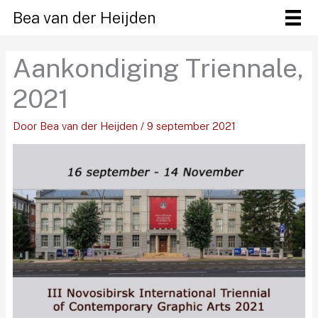
Ga
Bea van der Heijden
naar
de
Aankondiging Triennale,
inhoud
2021
Door
Bea van der Heijden
/
9 september 2021