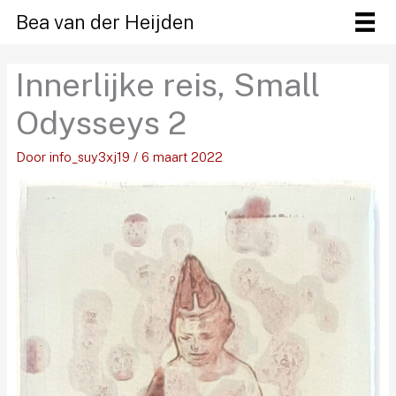
Ga
Bea van der Heijden
naar
de
Innerlijke reis, Small
inhoud
Odysseys 2
Door
info_suy3xj19
/
6 maart 2022