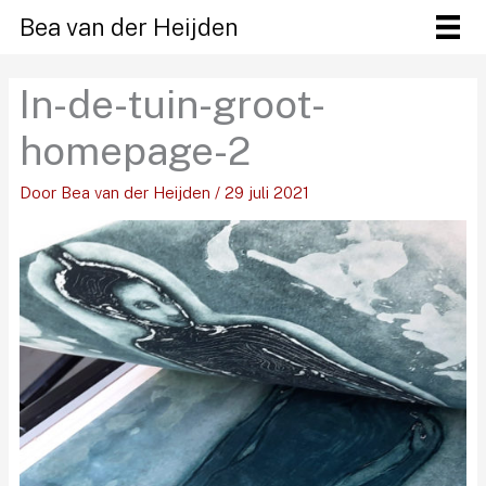
Ga
Bea van der Heijden
naar
de
In-de-tuin-groot-
inhoud
homepage-2
Door
Bea van der Heijden
/
29 juli 2021