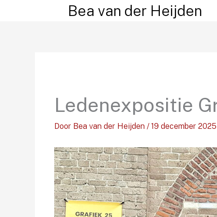
Ga
Bea van der Heijden
naar
de
inhoud
Ledenexpositie Gr
Door
Bea van der Heijden
/
19 december 2025