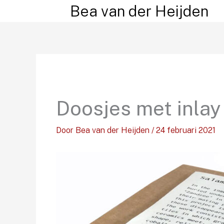
Ga
Bea van der Heijden
naar
de
inhoud
Doosjes met inlay
Door
Bea van der Heijden
/
24 februari 2021