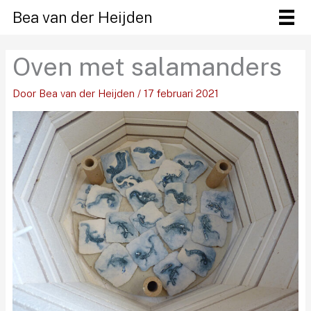
Ga
Bea van der Heijden
naar
de
Oven met salamanders
inhoud
Door
Bea van der Heijden
/
17 februari 2021