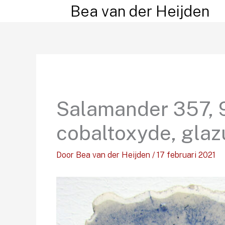
Ga
Bea van der Heijden
naar
de
inhoud
Salamander 357, 9
cobaltoxyde, glaz
Door
Bea van der Heijden
/
17 februari 2021