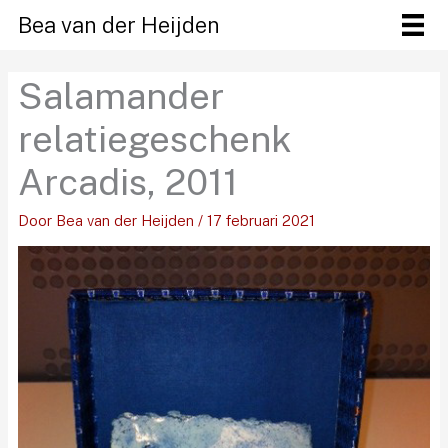
Ga
Bea van der Heijden
naar
de
Salamander
inhoud
relatiegeschenk
Arcadis, 2011
Door
Bea van der Heijden
/
17 februari 2021