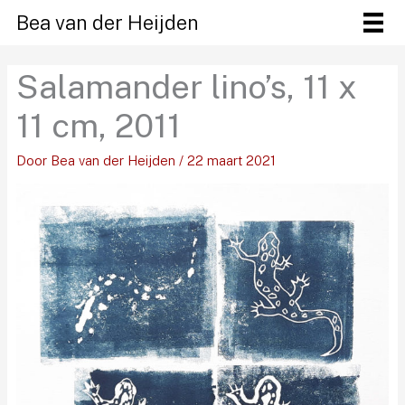
Ga
Bea van der Heijden
naar
de
Salamander lino’s, 11 x
inhoud
11 cm, 2011
Door
Bea van der Heijden
/
22 maart 2021