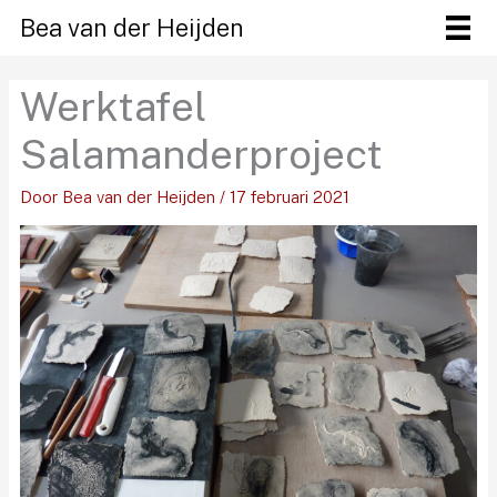
Ga
Bea van der Heijden
naar
de
Werktafel
inhoud
Salamanderproject
Door
Bea van der Heijden
/
17 februari 2021