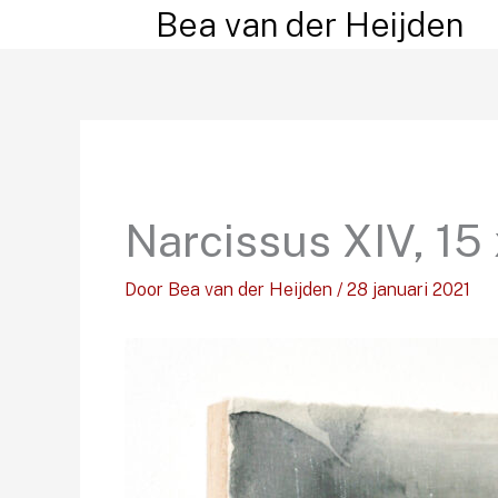
Ga
Bea van der Heijden
naar
de
inhoud
Narcissus XIV, 15
Door
Bea van der Heijden
/
28 januari 2021