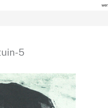
wer
uin-5