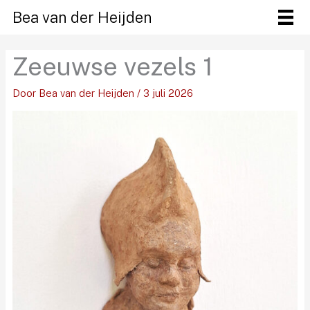
Ga
Bea van der Heijden
naar
de
Zeeuwse vezels 1
inhoud
Door
Bea van der Heijden
/
3 juli 2026