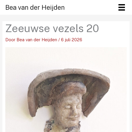
Ga
Bea van der Heijden
naar
de
Zeeuwse vezels 20
inhoud
Door
Bea van der Heijden
/
6 juli 2026