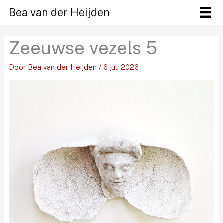
Ga
Bea van der Heijden
naar
de
Zeeuwse vezels 5
inhoud
Door
Bea van der Heijden
/
6 juli 2026