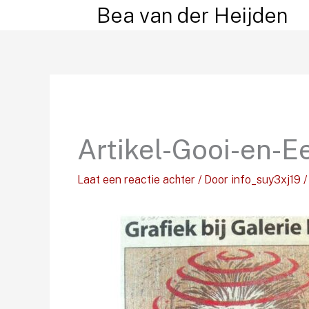
Ga
Bea van der Heijden
naar
de
inhoud
Artikel-Gooi-en-
Laat een reactie achter
/ Door
info_suy3xj19