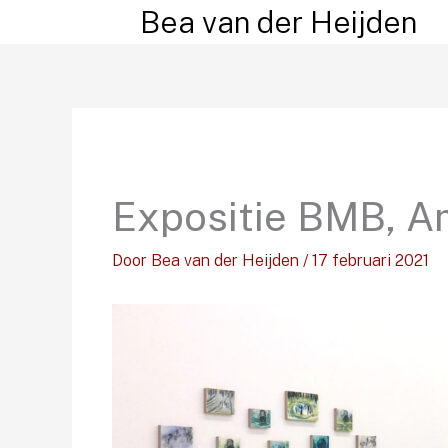
Ga
Bea van der Heijden
naar
de
inhoud
Expositie BMB, A
Door
Bea van der Heijden
/
17 februari 2021