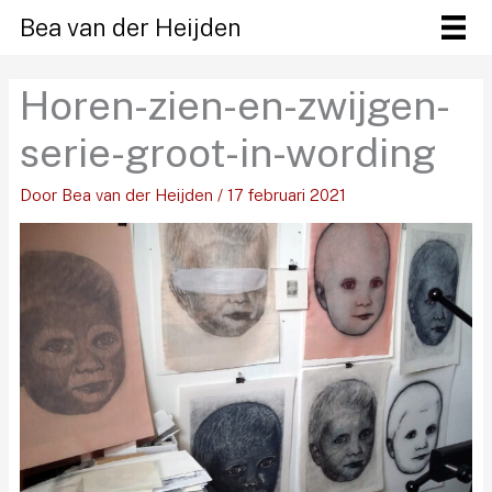
Ga
Bea van der Heijden
naar
de
Horen-zien-en-zwijgen-
inhoud
serie-groot-in-wording
Door
Bea van der Heijden
/
17 februari 2021