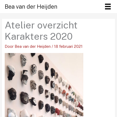
Ga
Bea van der Heijden
naar
de
Atelier overzicht
inhoud
Karakters 2020
Door
Bea van der Heijden
/
18 februari 2021