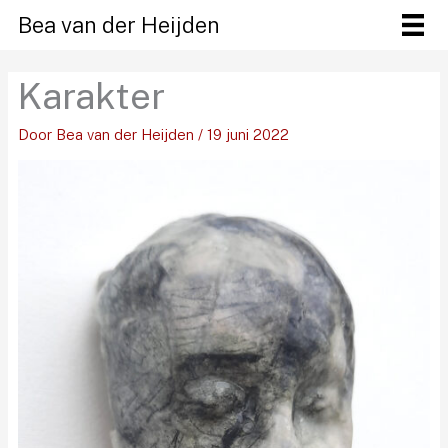
Ga
Bea van der Heijden
naar
de
Karakter
inhoud
Door
Bea van der Heijden
/
19 juni 2022