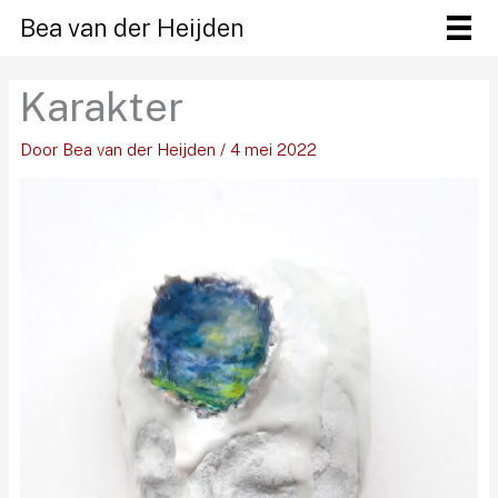
Ga
Bea van der Heijden
naar
de
Karakter
inhoud
Door
Bea van der Heijden
/
4 mei 2022