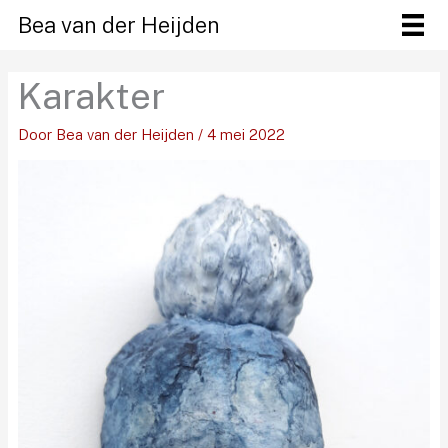
Ga
Bea van der Heijden
naar
de
Karakter
inhoud
Door
Bea van der Heijden
/
4 mei 2022