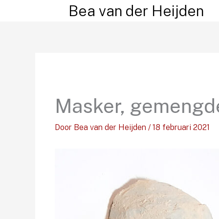
Ga
Bea van der Heijden
naar
de
inhoud
Masker, gemengde
Door
Bea van der Heijden
/
18 februari 2021