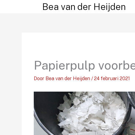
Ga
Bea van der Heijden
naar
de
inhoud
Papierpulp voorb
Door
Bea van der Heijden
/
24 februari 2021