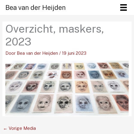
Ga
Bea van der Heijden
naar
de
Overzicht, maskers,
inhoud
2023
Door
Bea van der Heijden
/
19 juni 2023
←
Vorige Media